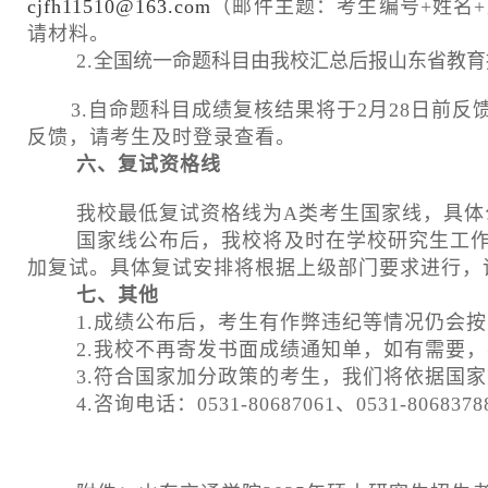
cjfh11510@163.com
（邮件主题：考生编号
+
姓名
+
请材料。
2.
全国统一命题科目由我校汇总后报山东省教育
3.
自命题科目成绩复核结果将于
2
月
28
日前反
反馈，请考生及时登录查看。
六、复试资格线
我校最低复试资格线为
A
类考生国家线，具体
国家线公布后，我校将及时在学校研究生工
加复试。具体复试安排将根据上级部门要求进行，
七、其他
1.
成绩公布后，考生有作弊违纪等情况仍会按
2.
我校不再寄发书面成绩通知单，如有需要，
3.
符合国家加分政策的考生，我们将依据国家
4.
咨询电话：
0531-80687061
、
0531-8068378