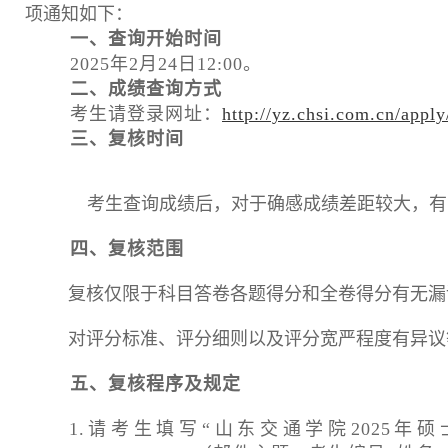
项通知如下：
一、
查询开始时间
2025
年
2
月
2
4
日
12:00
。
二、成绩查询方式
考生请登录网址：
http://yz.chsi.com.cn/apply
三、复核时间
考生查询成绩后，对于确感成绩差距较大，有充分理
四、复核范围
复核仅限于科目答卷各题得分和全卷得分有无漏
对评分标准、评分细则以及评分宽严程度有异议
五、复核程序及规定
1.
请考生填写
“
山东交通学院
2025
年硕